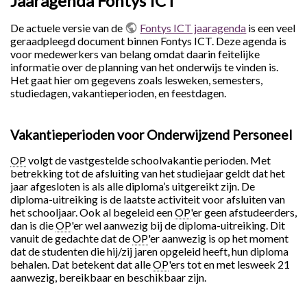
Jaaragenda Fontys ICT
De actuele versie van de
Fontys ICT jaaragenda
is een veel
geraadpleegd document binnen Fontys ICT. Deze agenda is
voor medewerkers van belang omdat daarin feitelijke
informatie over de planning van het onderwijs te vinden is.
Het gaat hier om gegevens zoals lesweken, semesters,
studiedagen, vakantieperioden, en feestdagen.
Vakantieperioden voor Onderwijzend Personeel
OP
volgt de vastgestelde schoolvakantie perioden. Met
betrekking tot de afsluiting van het studiejaar geldt dat het
jaar afgesloten is als alle diploma’s uitgereikt zijn. De
diploma-uitreiking is de laatste activiteit voor afsluiten van
het schooljaar. Ook al begeleid een
OP
'er geen afstudeerders,
dan is die
OP
'er wel aanwezig bij de diploma-uitreiking. Dit
vanuit de gedachte dat de
OP
'er aanwezig is op het moment
dat de studenten die hij/zij jaren opgeleid heeft, hun diploma
behalen. Dat betekent dat alle
OP
'ers tot en met lesweek 21
aanwezig, bereikbaar en beschikbaar zijn.