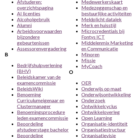
Afstuderen:
Medewerkerskaart
overzichtspagina
Medezeggenschap en
AI licenties
bestuurlijke activiteiten
Alcoholgebruik
Meldplicht datalek
Alumni
Merk en huisstijl
Arbeidsvoorwaarden
Microcredentials bij
bijzondere
Fontys ICT
gebeurtenissen
Middelenmix Marketing
Assessorenvergadering
en Communicatie
B
Minoren
Missie
Bedrijfshulpverlening
MyCoach
(BHV)
O
Beleidskamer van de
examencommissie
OER
BeleidsWiki
Onderwijs op maat
Benoeming
Onderwijsontwikkeling
Curriculumeigenaar en
Onderzoek
Clustermanager
Ontwikkelcyclus
Benoemingsprocedure
Ontwikkeloverleg
leden examencommissie
Open Learning
Beoordeling
Organisatie-identiteit
afstudeerstage bachelor
Organisatiestructuur
Beoordeling
Organisatievisie