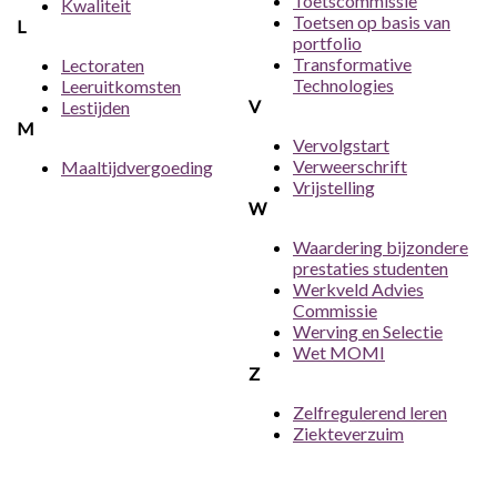
Toetscommissie
Kwaliteit
Toetsen op basis van
L
portfolio
Transformative
Lectoraten
Technologies
Leeruitkomsten
V
Lestijden
M
Vervolgstart
Verweerschrift
Maaltijdvergoeding
Vrijstelling
W
Waardering bijzondere
prestaties studenten
Werkveld Advies
Commissie
Werving en Selectie
Wet MOMI
Z
Zelfregulerend leren
Ziekteverzuim