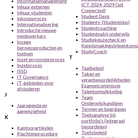
Informatiemanagement
ICT 2024-2029 Get
Inhuur externen
Connected!
Inhuur studenten
Student Desk
Inkoopproces
Student+ (Studentplus)
Internationalisering
Studentcoaching
Introductie nieuwe
Studentnabij onderwijs
medewerkers
Studiekeuzecheck en
Inzage
Kennismakingsbijeenkoms
beroepsproducten en
StudyCoach
toetsen
T
Inzet en roosterproces
Inzetproces
Taalbeleid
ISSD
Taken en
IT Governance
verantwoordelijkheden
IT-gebieden voor
Examencommissie
afstuderen
Talentontwikkeling
J
Team
Onderwijskundigen
Jaaragenda en
Termen en begrippen
aanwezigheid
Toetsanalyse bij
K
portfolio's (integraal
beoordelen)
Kantoorartikelen
Toetsbeleid
Klachtenprocedure