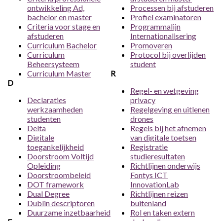
ontwikkeling Ad,
Processen bij afstuderen
bachelor en master
Profiel examinatoren
Criteria voor stage en
Programmalijn
afstuderen
Internationalisering
Curriculum Bachelor
Promoveren
Curriculum
Protocol bij overlijden
Beheersysteem
student
Curriculum Master
R
D
Regel- en wetgeving
Declaraties
privacy
werkzaamheden
Regelgeving en uitlenen
studenten
drones
Delta
Regels bij het afnemen
Digitale
van digitale toetsen
toegankelijkheid
Registratie
Doorstroom Voltijd
studieresultaten
Opleiding
Richtlijnen onderwijs
Doorstroombeleid
Fontys ICT
DOT framework
InnovationLab
Dual Degree
Richtlijnen reizen
Dublin descriptoren
buitenland
Duurzame inzetbaarheid
Rol en taken extern