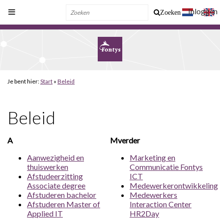
Inloggen
Zoeken
Je bent hier:
Start
»
Beleid
Beleid
A
Mverder
Aanwezigheid en
Marketing en
thuiswerken
Communicatie Fontys
Afstudeerzitting
ICT
Associate degree
Medewerkerontwikkeling
Afstuderen bachelor
Medewerkers
Afstuderen Master of
Interaction Center
Applied IT
HR2Day