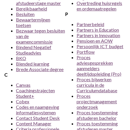
afstudeerstage master
Overtreding huisregels
Bereikbaarheid
en ordemaatregelen
Besluiten
P
Bewaartermijnen
Partnerbeleid
toetsen
Partners in Education
Bezwaar tegen besluiten
Partners in Innovation
van de
Pensioen en AOW
examencommissie
Persoonlijk ICT budget
Bindend Negatief
Portflow
Studieadvies
Proces
BKO
adviesgesprekken
Blended learning
aanmelders
Brede Associate degree
deeltijdopleiding (Pro)
C
Proces bijwerken
Canvas
curricula in de
Coachingstrajecten
Curriculumdatabase
Student+
Proces
Cobex
projectmanagement
Codes en naamgeving
onderzoek
informatiesystemen
Proces toestemming
Contact Student Desk
afstuderen bachelor
Content Manager
Proces toestemming
Criteria professionele
afstuderen master