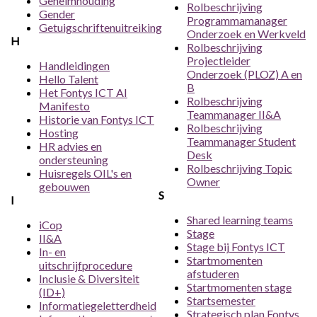
Geheimhouding
Rolbeschrijving
Gender
Programmamanager
Getuigschriftenuitreiking
Onderzoek en Werkveld
H
Rolbeschrijving
Projectleider
Handleidingen
Onderzoek (PLOZ) A en
Hello Talent
B
Het Fontys ICT AI
Rolbeschrijving
Manifesto
Teammanager II&A
Historie van Fontys ICT
Rolbeschrijving
Hosting
Teammanager Student
HR advies en
Desk
ondersteuning
Rolbeschrijving Topic
Huisregels OIL's en
Owner
gebouwen
S
I
Shared learning teams
iCop
Stage
II&A
Stage bij Fontys ICT
In- en
Startmomenten
uitschrijfprocedure
afstuderen
Inclusie & Diversiteit
Startmomenten stage
(ID+)
Startsemester
Informatiegeletterdheid
Strategisch plan Fontys