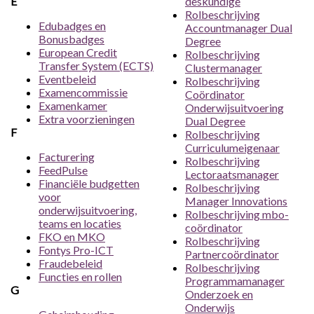
E
deskundige
Rolbeschrijving
Edubadges en
Accountmanager Dual
Bonusbadges
Degree
European Credit
Rolbeschrijving
Transfer System (ECTS)
Clustermanager
Eventbeleid
Rolbeschrijving
Examencommissie
Coördinator
Examenkamer
Onderwijsuitvoering
Extra voorzieningen
Dual Degree
F
Rolbeschrijving
Curriculumeigenaar
Facturering
Rolbeschrijving
FeedPulse
Lectoraatsmanager
Financiële budgetten
Rolbeschrijving
voor
Manager Innovations
onderwijsuitvoering,
Rolbeschrijving mbo-
teams en locaties
coördinator
FKO en MKO
Rolbeschrijving
Fontys Pro-ICT
Partnercoördinator
Fraudebeleid
Rolbeschrijving
Functies en rollen
Programmamanager
G
Onderzoek en
Onderwijs