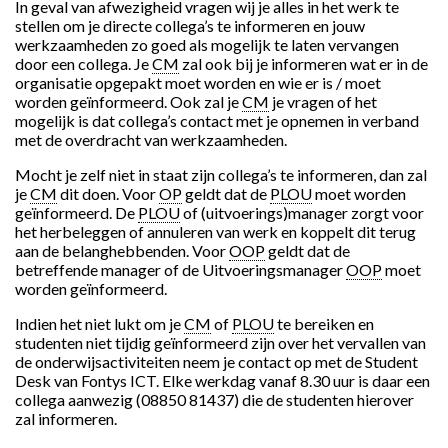
In geval van afwezigheid vragen wij je alles in het werk te
stellen om je directe collega’s te informeren en jouw
werkzaamheden zo goed als mogelijk te laten vervangen
door een collega. Je
CM
zal ook bij je informeren wat er in de
organisatie opgepakt moet worden en wie er is / moet
worden geïnformeerd. Ook zal je
CM
je vragen of het
mogelijk is dat collega’s contact met je opnemen in verband
met de overdracht van werkzaamheden.
Mocht je zelf niet in staat zijn collega’s te informeren, dan zal
je
CM
dit doen. Voor
OP
geldt dat de
PLOU
moet worden
geïnformeerd. De
PLOU
of (uitvoerings)manager zorgt voor
het herbeleggen of annuleren van werk en koppelt dit terug
aan de belanghebbenden. Voor
OOP
geldt dat de
betreffende manager of de Uitvoeringsmanager
OOP
moet
worden geïnformeerd.
Indien het niet lukt om je
CM
of
PLOU
te bereiken en
studenten niet tijdig geïnformeerd zijn over het vervallen van
de onderwijsactiviteiten neem je contact op met de Student
Desk van Fontys ICT. Elke werkdag vanaf 8.30 uur is daar een
collega aanwezig (08850 81437) die de studenten hierover
zal informeren.