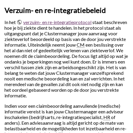
Verzuim- en re-integratiebeleid
In het
verzuim- en re-integratieprotocol
staat beschreven
hoe je bij ziekte dient te handelen. In het protocol staat als
uitgangspunt dat je Clustermanager jouw aanvraag voor
ziekteverlof beoordeeld op basis van de door jou verstrekte
informatie. Uiteindelijk neemt jouw
CM
een beslissing over
het al dan niet of gedeeltelijk verlenen van ziekteverlof. We
noemen dit de claimbeoordeling. De focus ligt altijd op wat je
ondanks je beperkingen nog wel kunt doen. Er is immers een
verschil tussen ziek zijn en arbeidsongeschikt zijn. Het is van
belang te weten dat jouw Clustermanager vanzelfsprekend
nooit een medische beoordeling kan en zal verrichten. In het
merendeel van de gevallen zal dit ook niet nodig zijn en kan
het oordeel gebaseerd worden op de door jou verstrekte
informatie.
Indien voor een claimbeoordeling aanvullende (medische)
informatie vereist is kan jouw Clustermanager een adviseur
inschakelen (bedrijfsarts, re-integratiespecialist,
HR
of
anders). Een adviesaanvraag is altijd gericht op de mate van
belastbaarheid en de mogelijkheden tot inzetbaarheid en re-