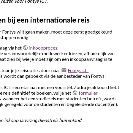
reizen voor Fontys ICT.
n bij een internationale reis
oor Fontys wilt gaan maken, moet deze eerst goedgekeurd
 stappen nodig:
aag via het
inkoopproces
;
 de verantwoordelijke medewerker kiezen, afhankelijk van
 laat zien bij wie je moet zijn om een inkoopaanvraag in te
tuur je je reisopties door naar
Fontysict-
eis wordt dan geboekt via de aanbesteder van Fontys;
tys ICT secretariaat met een voorstel. Zodra je akkoord hebt
reis definitief te boeken, vul je het
formulier
B. wanneer het een studiereis met studenten betreft, wordt
jk geregeld voor de studenten en begeleidende docent(en).
en inkoopaanvraag dienstreis buitenland