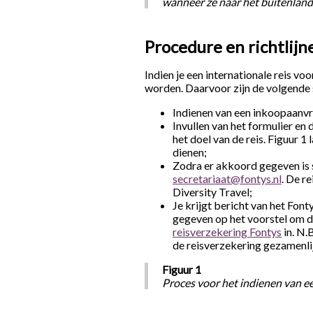
wanneer ze naar het buitenland 
Procedure en richtlijne
Indien je een internationale reis v
worden. Daarvoor zijn de volgende
Indienen van een inkoopaanvr
Invullen van het formulier en
het doel van de reis. Figuur 1
dienen;
Zodra er akkoord gegeven is s
secretariaat@fontys.nl
. De r
Diversity Travel;
Je krijgt bericht van het Fon
gegeven op het voorstel om de 
reisverzekering Fontys
in. N.
de reisverzekering gezamenli
Figuur 1
Proces voor het indienen van e