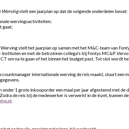
e Werving
stelt een jaarplan op dat de volgende onderdelen bevat:
onale wervingsactiviteiten;
t gaat;
Werving stelt het jaarplan op samen met het M&C-team van Fonty
-instituten en met de betrokken collega's bij Fontys MC&P. Vervo
ICT om na te gaan of het binnen het budget past. Tot slot wordt h
ccountmanager internationale werving de reis maakt, stuurt een m
sgegevens.
n onder 1 grote inkooporder een maal per jaar afgestemd met de di
 Zodra de reis bij de medewerker is verwerkt in de inzet, kunnen 
tys.nl
.
oor het onderwijs-gerelateerd reizen, bijvoorbeeld: