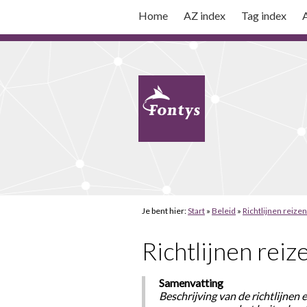
Home
AZ index
Tag index
A
Je bent hier:
Start
»
Beleid
»
Richtlijnen reize
Richtlijnen reiz
Samenvatting
Beschrijving van de richtlijne