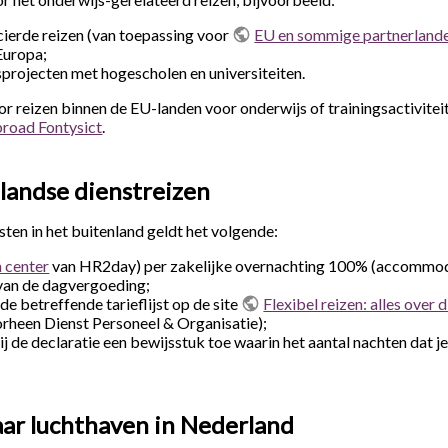
cierde reizen (van toepassing voor
EU en sommige partnerland
Europa;
rojecten met hogescholen en universiteiten.
r reizen binnen de EU-landen voor onderwijs of trainingsactivitei
road Fontysict
.
landse dienstreizen
ten in het buitenland geldt het volgende:
n center
van HR2day) per zakelijke overnachting 100% (accommoda
van de dagvergoeding;
e betreffende tarieflijst op de site
Flexibel reizen: alles over 
rheen Dienst Personeel & Organisatie);
j de declaratie een bewijsstuk toe waarin het aantal nachten dat je
ar luchthaven in Nederland