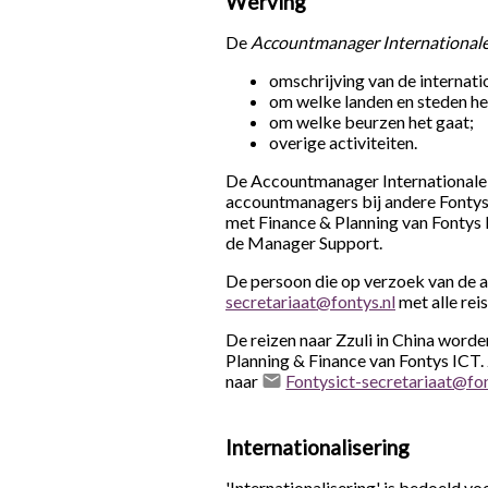
Werving
De
Accountmanager International
omschrijving van de internati
om welke landen en steden he
om welke beurzen het gaat;
overige activiteiten.
De Accountmanager Internationale 
accountmanagers bij andere Fontys
met Finance & Planning van Fontys 
de Manager Support.
De persoon die op verzoek van de a
secretariaat@fontys.nl
met alle rei
De reizen naar Zzuli in China worde
Planning & Finance van Fontys ICT.
naar
Fontysict-secretariaat@fon
Internationalisering
'Internationalisering' is bedoeld v