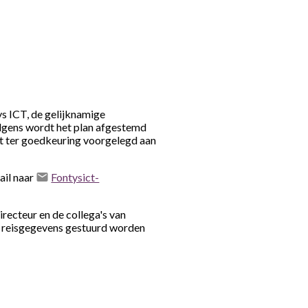
s ICT, de gelijknamige
lgens wordt het plan afgestemd
et ter goedkeuring voorgelegd aan
ail naar
Fontysict-
recteur en de collega's van
de reisgegevens gestuurd worden