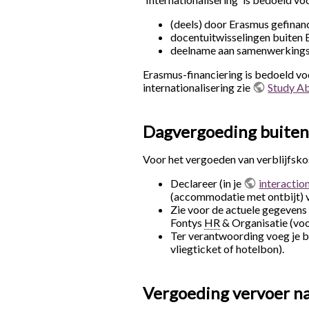
(deels) door Erasmus gefinan
docentuitwisselingen buiten 
deelname aan samenwerkingsp
Erasmus-financiering is bedoeld voo
internationalisering zie
Study Ab
Dagvergoeding buiten
Voor het vergoeden van verblijfskos
Declareer (in je
interactio
(accommodatie met ontbijt) 
Zie voor de actuele gegevens d
Fontys
HR
& Organisatie (voo
Ter verantwoording voeg je bi
vliegticket of hotelbon).
Vergoeding vervoer na