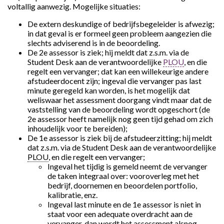
voltallig aanwezig. Mogelijke situaties:
De extern deskundige of bedrijfsbegeleider is afwezig;
in dat geval is er formeel geen probleem aangezien die
slechts adviserend is in de beoordeling.
De 2e assessor is ziek; hij meldt dat z.s.m. via de
Student Desk aan de verantwoordelijke
PLOU
, en die
regelt een vervanger; dat kan een willekeurige andere
afstudeerdocent zijn; ingeval die vervanger pas last
minute geregeld kan worden, is het mogelijk dat
weliswaar het assessment doorgang vindt maar dat de
vaststelling van de beoordeling wordt opgeschort (de
2e assessor heeft namelijk nog geen tijd gehad om zich
inhoudelijk voor te bereiden);
De 1e assessor is ziek bij de afstudeerzitting; hij meldt
dat z.s.m. via de Student Desk aan de verantwoordelijke
PLOU
, en die regelt een vervanger;
Ingeval het tijdig is gemeld neemt de vervanger
de taken integraal over: vooroverleg met het
bedrijf, doornemen en beoordelen portfolio,
kalibratie, enz.
Ingeval last minute en de 1e assessor is niet in
staat voor een adequate overdracht aan de
vervanger, dan wordt het assessment alsnog