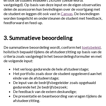
en ook de student evalueert zichzelf (beide wordt
vastgelegd). Op basis van deze input en de eigen observaties
delen de assessoren hun bevindingen over de voortgang met
de student en leggen dit ook vast in
Canvas
. De bevindingen
worden toegelicht en ondersteunen de student met feedback,
feedforward en feed-up.
3. Summatieve beoordeling
De summatieve beoordeling wordt, conform het
toetsbeleid
,
holistisch bepaald tijdens de afstudeerzitting op basis van de
criteria zoals vastgelegd in het beoordelingsformulier en met
de volgende input:
Het verloop gedurende de hele afstudeerstage;
Het portfolio zoals door de student opgeleverd aan het
einde van de afstudeerstage;
De input van de bedrijfsbegeleider zoals opgehaald
gedurende het 2e bedrijfsbezoek;
De feedback van de extern deskundige;
De presentatie en beantwoording van vragen tijdens de
afstudeerzitting.