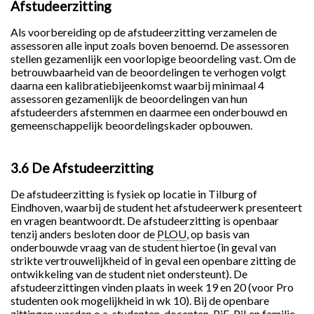
Afstudeerzitting
Als voorbereiding op de afstudeerzitting verzamelen de
assessoren alle input zoals boven benoemd. De assessoren
stellen gezamenlijk een voorlopige beoordeling vast. Om de
betrouwbaarheid van de beoordelingen te verhogen volgt
daarna een kalibratiebijeenkomst waarbij minimaal 4
assessoren gezamenlijk de beoordelingen van hun
afstudeerders afstemmen en daarmee een onderbouwd en
gemeenschappelijk beoordelingskader opbouwen.
3.6 De Afstudeerzitting
De afstudeerzitting is fysiek op locatie in Tilburg of
Eindhoven, waarbij de student het afstudeerwerk presenteert
en vragen beantwoordt. De afstudeerzitting is openbaar
tenzij anders besloten door de
PLOU
, op basis van
onderbouwde vraag van de student hiertoe (in geval van
strikte vertrouwelijkheid of in geval een openbare zitting de
ontwikkeling van de student niet ondersteunt). De
afstudeerzittingen vinden plaats in week 19 en 20 (voor Pro
studenten ook mogelijkheid in wk 10). Bij de openbare
zittingen worden o.a. studenten, docenten,
PiE
,
PiI
en familie