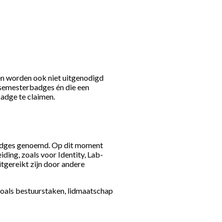
en worden ook niet uitgenodigd
 semesterbadges én die een
adge te claimen.
badges genoemd. Op dit moment
ding, zoals voor Identity, Lab-
itgereikt zijn door andere
oals bestuurstaken, lidmaatschap