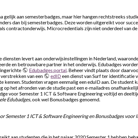
jna gelijk aan semesterbadges, maar hier hangen rechtstreeks stu
l anders dan bij semesterbadges. Deze worden uitgereikt voor succ
als contractonderwijs. Microcredentials zijn niet onderdeel van d
die diensten levert aan onderwijsinstellingen in Nederland, waaro
eerde en betrouwbare partner in het onderwijs. Edubadges worde
 ingerichte
Edubadges portal
. Beheer vindt plaats door daarv
t verstrekken van een
edID
een dienst van Surf ter identificatie
e kennen. Studenten vragen eenmalig een eduID aan. De student k
 op het afronden van de studie past een e-mailadres onafhankelijk
ge voor Semester 1 ICT & Software Engineering voltijd en deeltij
ele Edubadges
, ook wel Bonusbadges genoemd.
r Semester 1 ICT & Software Engineering en Bonusbadges voor I
reikt aan studenten die in het najaar 2020 Semester 1 hebben beha