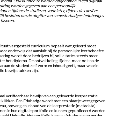
e media. Ook kunnen ze worden opgenomen in een digitaal
 uiting worden gegeven aan een persoonlijk
open tijdens de studie en, voor later, tijdens de carrière.
025 besloten om de uitgifte van semesterbadges (edubadges
 faseren.
tituut vastgesteld curriculum bepaalt wat geleerd moet
oor onderwijs dat aansluit bij de persoonlijke leerbehoefte
sering wordt door bedrijven bij sollicitaties steeds meer
ter het diploma. De ontwikkeling tijdens, maar ook na de
waaraan de student zelf vorm en inhoud geeft, maar waarin
le bewijsstukken zijn.
aal verifieerbaar bewijs van een geleverde leerprestatie.
 te klikken. Een Edubadge wordt met een plaatje weergegeven
eau, omvang en inhoud van de leerprestatie (metadata).
n in hun digitale portfolio en kunnen gepubliceerd worden
beeld LinkedIn. Het portfolio kan na afstuderen nog verder