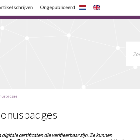
rtikel schrijven
Ongepubliceerd
nusbadges
Bonusbadges
igitale certificaten die verifieerbaar zijn. Ze kunnen