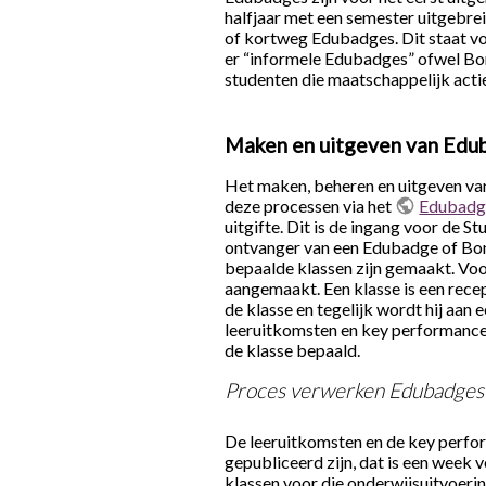
halfjaar met een semester uitgebr
of kortweg Edubadges. Dit staat vo
er “informele Edubadges” ofwel Bonu
studenten die maatschappelijk actief
Maken en uitgeven van Edu
Het maken, beheren en uitgeven v
deze processen via het
Edubadge
uitgifte. Dit is de ingang voor de S
ontvanger van een Edubadge of Bo
bepaalde klassen zijn gemaakt. V
aangemaakt. Een klasse is een rec
de klasse en tegelijk wordt hij aa
leeruitkomsten en key performance 
de klasse bepaald.
Proces verwerken Edubadges
De leeruitkomsten en de key perfo
gepubliceerd zijn, dat is een week
klassen voor die onderwijsuitvoeri