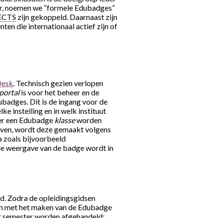
ter, noemen we “formele Edubadges”
ECTS
zijn gekoppeld. Daarnaast zijn
en die internationaal actief zijn of
Desk
. Technisch gezien verlopen
 portal
is voor het beheer en de
ubadges. Dit is de ingang voor de
ke instelling en in welk instituut
 er een Edubadge
klasse
worden
even, wordt deze gemaakt volgens
a zoals bijvoorbeeld
le weergave van de badge wordt in
d. Zodra de opleidingsgidsen
rden met het maken van de Edubadge
et semester worden afgehandeld: