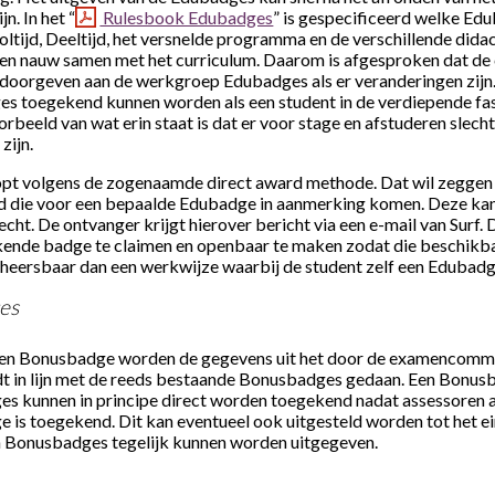
n. In het “
Rulesbook Edubadges
” is gespecificeerd welke Ed
oltijd, Deeltijd, het versnelde programma en de verschillende did
gen nauw samen met het curriculum. Daarom is afgesproken dat de
orgeven aan de werkgroep Edubadges als er veranderingen zijn. B
s toegekend kunnen worden als een student in de verdiepende fas
orbeeld van wat erin staat is dat er voor stage en afstuderen slech
zijn.
pt volgens de zogenaamde direct award methode. Dat wil zeggen 
ad die voor een bepaalde Edubadge in aanmerking komen. Deze ka
ht. De ontvanger krijgt hierover bericht via een e-mail van Surf.
ekende badge te claimen en openbaar te maken zodat die beschikb
beheersbaar dan een werkwijze waarbij de student zelf een Edubad
es
r een Bonusbadge worden de gegevens uit het door de examenco
in lijn met de reeds bestaande Bonusbadges gedaan. Een Bonusbad
ges kunnen in principe direct worden toegekend nadat assessoren
is toegekend. Dit kan eventueel ook uitgesteld worden tot het ei
 Bonusbadges tegelijk kunnen worden uitgegeven.