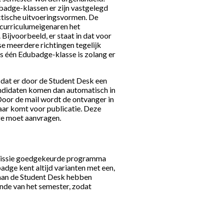
ubadge-klassen er zijn vastgelegd
actische uitvoeringsvormen. De
 curriculumeigenaren het
ijvoorbeeld, er staat in dat voor
e meerdere richtingen tegelijk
ts één Edubadge-klasse is zolang er
dat er door de Student Desk een
ndidaten komen dan automatisch in
 Door de mail wordt de ontvanger in
aar komt voor publicatie. Deze
ge moet aanvragen.
mmissie goedgekeurde programma
ge kent altijd varianten met een,
 aan de Student Desk hebben
nde van het semester, zodat