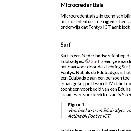
Microcredentials
Microcredentials zijn technisch bi
microcredentials te krijgen is hee
onderwijs dat Fontys ICT aanbiedt 
Surf
Surf is een Nederlandse stichting 
Edubadges.
Surf
is een gewaard
het daarvoor door de stichting Surf
Fontys. Net als de Edubadges is he
een Edubadge aan een persoon toe t
eraan gekoppeld wordt. Met het oog
toont een voorbeeld van een Edubad
staan twee voorbeelden van
inform
Figuur 1
Voorbeelden van Edubadges voo
Acting bij Fontys ICT.
Edubadges zijn voor het eerst uitge