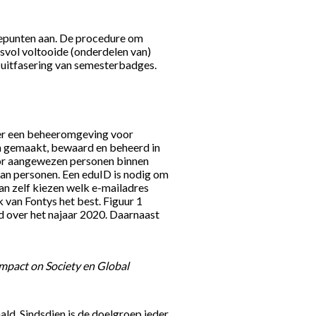
diepunten aan. De procedure om
esvol voltooide (onderdelen van)
e uitfasering van semesterbadges.
nder een beheeromgeving voor
n gemaakt, bewaard en beheerd in
oor aangewezen personen binnen
 van personen. Een eduID is nodig om
an zelf kiezen welk e-mailadres
 van Fontys het best. Figuur 1
d over het najaar 2020. Daarnaast
mpact on Society en Global
ald. Sindsdien is de doelgroep ieder