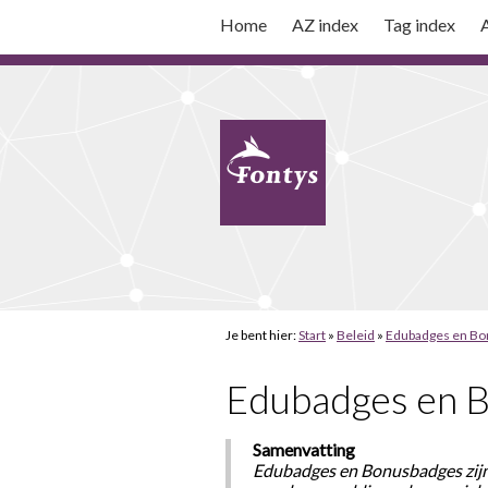
Home
AZ index
Tag index
A
Je bent hier:
Start
»
Beleid
»
Edubadges en Bo
Edubadges en 
Samenvatting
Edubadges en Bonusbadges zijn d