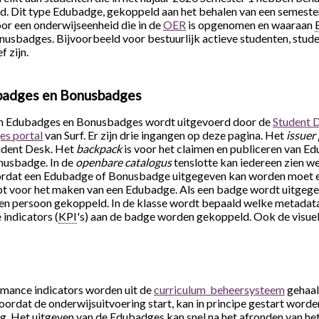
eid. Dit type Edubadge, gekoppeld aan het behalen van een semes
or een onderwijseenheid die in de
OER
is opgenomen en waaraan
sbadges. Bijvoorbeeld voor bestuurlijk actieve studenten, student
 zijn.
badges en Bonusbadges
an Edubadges en Bonusbadges wordt uitgevoerd door de
Student 
s portal
van Surf. Er zijn drie ingangen op deze pagina. Het
issuer
tudent Desk. Het
backpack
is voor het claimen en publiceren van Ed
nusbadge. In de
openbare catalogus
tenslotte kan iedereen zien wel
oordat een Edubadge of Bonusbadge uitgegeven kan worden moet
ept voor het maken van een Edubadge. Als een badge wordt uitgeg
n een persoon gekoppeld. In de klasse wordt bepaald welke metadat
indicators (
KPI
's) aan de badge worden gekoppeld. Ook de visue
rmance indicators worden uit de
curriculum_beheersysteem
gehaal
 voordat de onderwijsuitvoering start, kan in principe gestart wo
ng. Het uitgeven van de Edubadges kan snel na het afronden van h