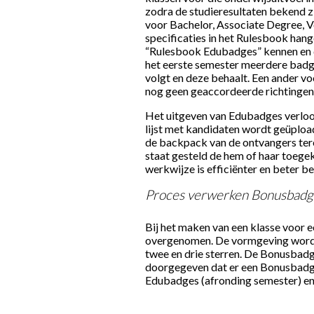
zodra de studieresultaten bekend zij
voor Bachelor, Associate Degree, V
specificaties in het Rulesbook han
“Rulesbook Edubadges” kennen en do
het eerste semester meerdere badge
volgt en deze behaalt. Een ander vo
nog geen geaccordeerde richtingen 
Het uitgeven van Edubadges verloo
lijst met kandidaten wordt geüplo
de backpack van de ontvangers terec
staat gesteld de hem of haar toeg
werkwijze is efficiënter en beter 
Proces verwerken Bonusbadg
Bij het maken van een klasse voo
overgenomen. De vormgeving wordt 
twee en drie sterren. De Bonusbad
doorgegeven dat er een Bonusbadge 
Edubadges (afronding semester) en