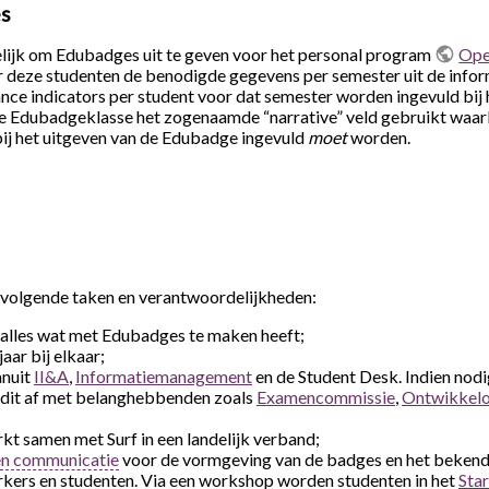
es
elijk om Edubadges uit te geven voor het personal program
Ope
or deze studenten de benodigde gegevens per semester uit de infor
nce indicators per student voor dat semester worden ingevuld bij 
e Edubadgeklasse het zogenaamde “narrative” veld gebruikt waarbi
bij het uitgeven van de Edubadge ingevuld
moet
worden.
volgende taken en verantwoordelijkheden:
 alles wat met Edubadges te maken heeft;
jaar bij elkaar;
anuit
II&A
,
Informatiemanagement
en de Student Desk. Indien nodig
 dit af met belanghebbenden zoals
Examencommissie
,
Ontwikkelo
t samen met Surf in een landelijk verband;
en communicatie
voor de vormgeving van de badges en het beken
rs en studenten. Via een workshop worden studenten in het
Sta