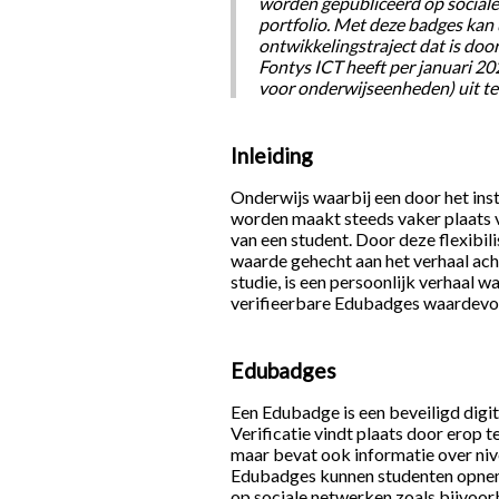
worden gepubliceerd op social
portfolio. Met deze badges kan
ontwikkelingstraject dat is doorl
Fontys ICT heeft per januari 2
voor onderwijseenheden) uit te
Inleiding
Onderwijs waarbij een door het ins
worden maakt steeds vaker plaats v
van een student. Door deze flexibili
waarde gehecht aan het verhaal ach
studie, is een persoonlijk verhaal 
verifieerbare Edubadges waardevol
Edubadges
Een Edubadge is een beveiligd digit
Verificatie vindt plaats door erop
maar bevat ook informatie over niv
Edubadges kunnen studenten opneme
op sociale netwerken zoals bijvoor