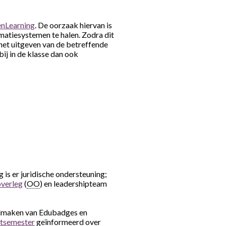
nLearning
. De oorzaak hiervan is
matiesystemen te halen. Zodra dit
het uitgeven van de betreffende
j in de klasse dan ook
 is er juridische ondersteuning;
verleg
(
OO
) en leadershipteam
dmaken van Edubadges en
rtsemester
geïnformeerd over